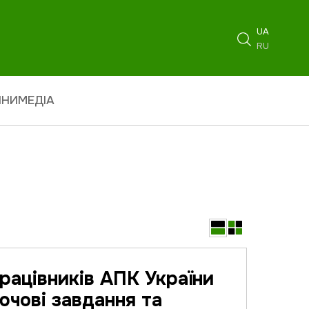
UA
RU
ИНИ
МЕДІА
рацівників АПК України
ючові завдання та