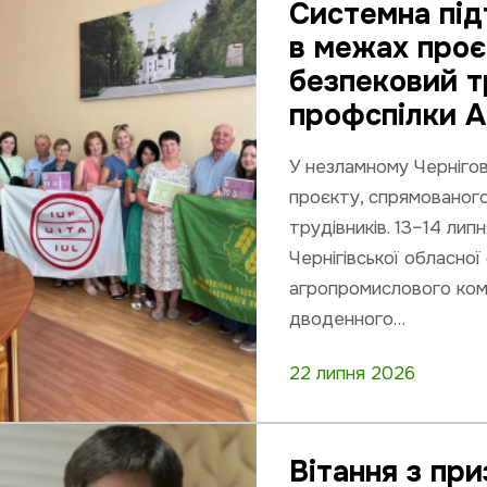
Системна підт
в межах проє
безпековий т
профспілки А
У незламному Черніго
проєкту, спрямованого
трудівників. 13–14 ли
Чернігівської обласної
агропромислового ком
дводенного…
22 липня 2026
Вітання з пр