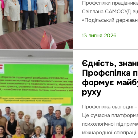
Профспілки працівникі
Світлана САМОСУД від
«Подільський державн
13 липня 2026
Єдність, знанн
Профспілка п
формує майб
руху
Профспілка сьогодні –
Це сучасна платформа 
психологічної підтрим
міжнародної співпраці