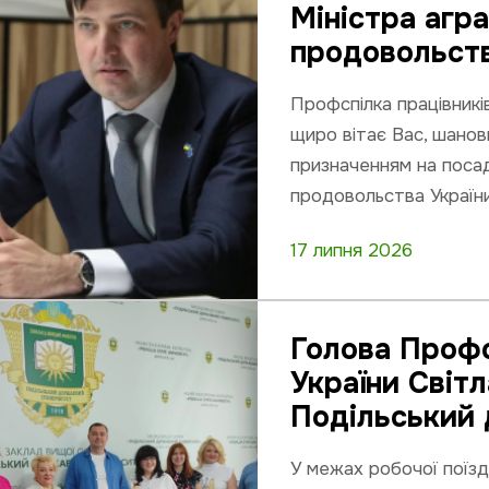
Міністра агра
продовольств
Профспілка працівникі
щиро вітає Вас, шано
призначенням на посад
продовольства України
17 липня 2026
Голова Профс
України Світ
Подільський 
У межах робочої поїзд