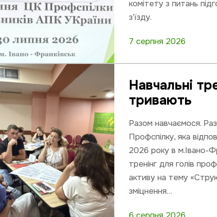
комітету з питань під
з’їзду.
7 серпня 2026
Навчальні тр
тривають
Разом навчаємося. Ра
Профспілку, яка відпо
2026 року в м.Івано-Ф
тренінг для голів про
активу на тему «Струк
зміцнення…
6 серпня 2026