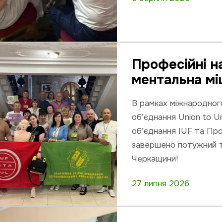
Професійні н
ментальна мі
В рамках міжнародног
об’єднання Union to U
об’єднання IUF та Про
завершено потужний т
Черкащини!
27 липня 2026