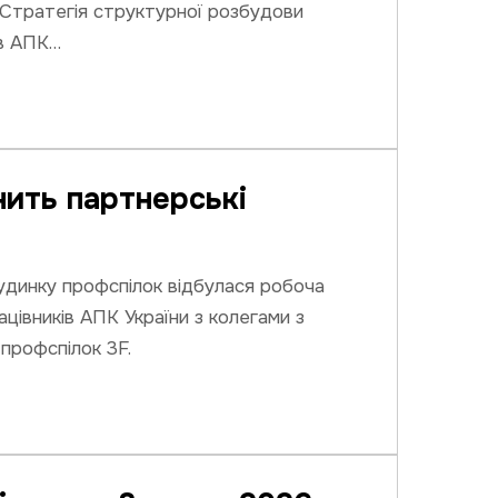
«Стратегія структурної розбудови
ів АПК…
нить партнерські
удинку профспілок відбулася робоча
ацівників АПК України з колегами з
профспілок 3F.