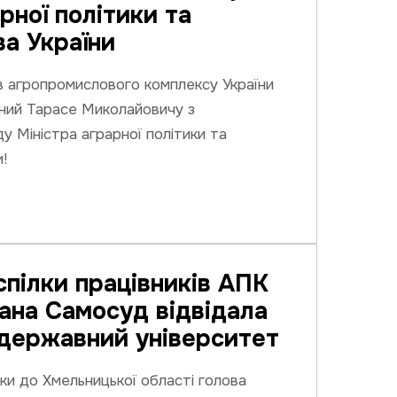
рної політики та
а України
в агропромислового комплексу України
вний Тарасе Миколайовичу з
у Міністра аграрної політики та
!
пілки працівників АПК
лана Самосуд відвідала
державний університет
ки до Хмельницької області голова