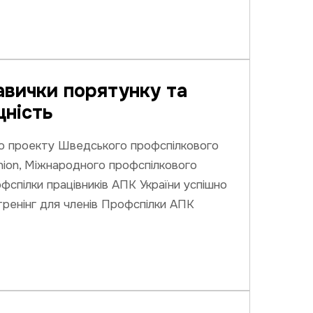
авички порятунку та
цність
о проекту Шведського профспілкового
nion, Міжнародного профспілкового
фспілки працівників АПК України успішно
ренінг для членів Профспілки АПК