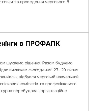
готовки та проведення чергового 8
енінги в ПРОФАПК
зом шукаємо рішення. Разом будуємо
відає викликам сьогодення! 27–29 липня
ранківськ відбувся черговий навчальний
фспілкових комітетів та профспілкового
турна перебудова і організаційне