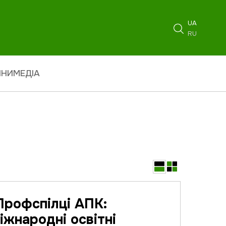
UA
RU
ИНИ
МЕДІА
 Профспілці АПК:
іжнародні освітні