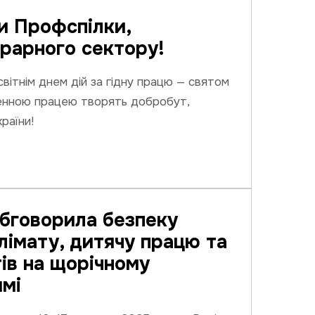
и Профспілки,
грарного сектору!
світнім днем дій за гідну працю — святом
енною працею творять добробут,
раїни!
бговорила безпеку
клімату, дитячу працю та
тів на щорічному
имі