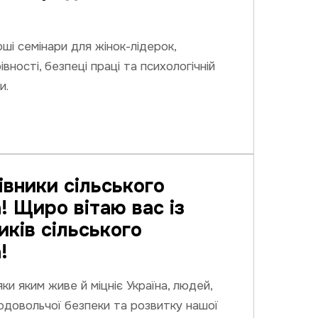
рші семінари для жінок-лідерок,
івності, безпеці праці та психологічній
и.
івники сільського
! Щиро вітаю вас із
иків сільського
!
ки яким живе й міцніє Україна, людей,
одовольчої безпеки та розвитку нашої