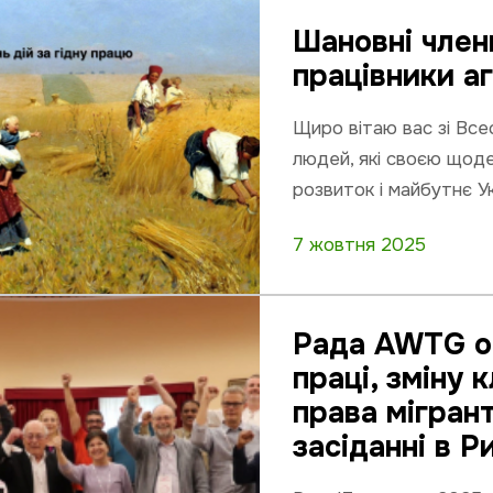
Шановні член
працівники а
Щиро вітаю вас зі Все
людей, які своєю щод
розвиток і майбутнє Ук
7 жовтня 2025
Рада AWTG о
праці, зміну 
права мігран
засіданні в Р