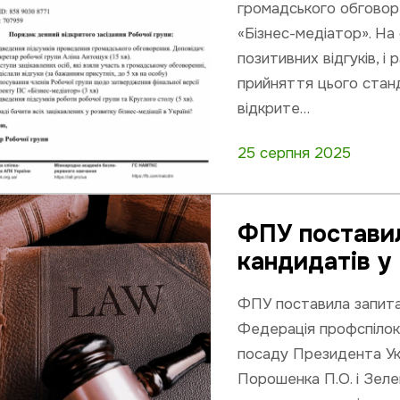
громадського обговор
«Бізнес-медіатор». На
позитивних відгуків, і
прийняття цього станд
відкрите…
25 серпня 2025
ФПУ поставил
кандидатів у
ФПУ поставила запита
Федерація профспілок 
посаду Президента Укр
Порошенка П.О. і Зеле