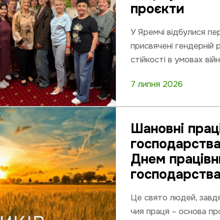
проєкти
У Яремчі відбулися пе
присвячені гендерній р
стійкості в умовах війн
7 липня 2026
Шановні прац
господарства
Днем працівн
господарства
Це свято людей, завдя
чия праця – основа пр