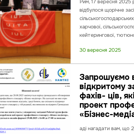
Рим, 17 вересня 2025 
відбулося щорічне зас
сільськогосподарських
харчової, сільськогосп
кейтерингової, тютюно
30 вересня 2025
Запрошуємо в
відкритому за
фахів- ців, я
проект профе
«Бізнес-меді
аді нагадати вам, що 