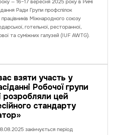
року — 16–17 вересня 2025 року в Римі
ідання Ради Групи профспілок
 працівників Міжнародного союзу
одарської, готельної, ресторанної,
вої та суміжних галузей (IUF AWTG).
ас взяти участь у
сіданні Робочої групи
кі розробляли цей
сійного стандарту
атор»
28.08.2025 закінчується період