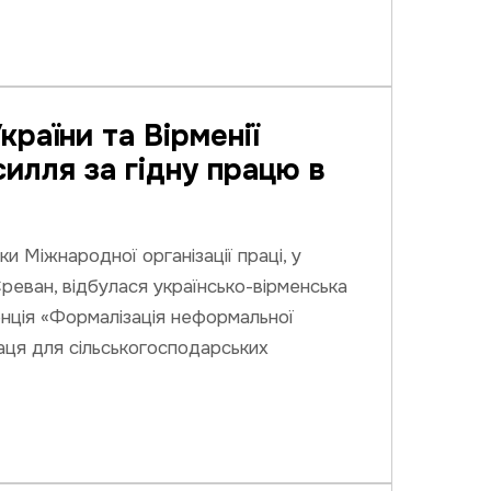
раїни та Вірменії
силля за гідну працю в
ки Міжнародної організації праці, у
 Єреван, відбулася українсько-вірменська
нція «Формалізація неформальної
раця для сільськогосподарських