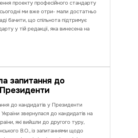
ення проекту професійного стандарту
 сьогодні ми вже отри- мали достатньо
 раді бачити, що спільнота підтримує
арту у тій редакції, яка винесена на
а запитання до
 Президенти
ння до кандидатів у Президенти
України звернулася до кандидатів на
аїни, які вийшли до другого туру,
нського В.О., із запитаннями щодо