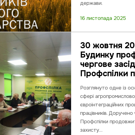
держави.
16 листопада 2025
30 жовтня 202
Будинку проф
чергове засі
Профспілки п
Розглянуто одне із ос
сфері агропромисловог
євроінтеграційних про
працівників. Доручено 
Профспілки продовжи
захисту…