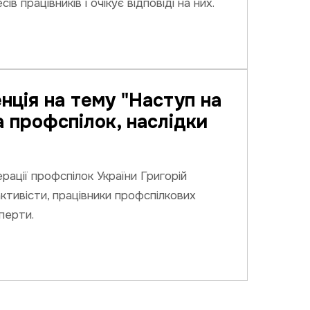
ів працівників і очікує відповіді на них.
ція на тему "Наступ на
а профспілок, наслідки
рації профспілок України Григорій
активісти, працівники профспілкових
перти.