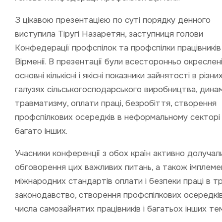
З цікавою презентацією по суті порядку денного
виступила Тіругі Назаретян, заступниця голови
Конфедерації профспілок та профспілки працівникі
Вірменії. В презентації були всесторонньо окреслен
основні кількісні і якісні показники зайнятості в різни
галузях сільськогосподарського виробництва, динам
травматизму, оплати праці, безробіття, створення
профспілкових осередків в неформальному секторі
багато інших.
Учасники конференції з обох країн активно долучал
обговорення цих важливих питань, а також імплеме
міжнародних стандартів оплати і безпеки праці в т
законодавство, створення профспілкових осередків
числа самозайнятих працівників і багатьох інших тем