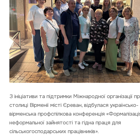
З ініціативи та підтримки Міжнародної організації пра
столиці Вірменії місті Єреван, відбулася українсько-
вірменська профспілкова конференція «Формалізаці
неформальної зайнятості та гідна праця для
сільськогосподарських працівників».