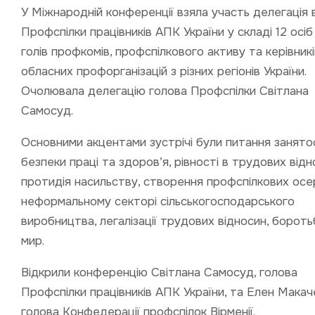
У Міжнародній конференції взяла участь делегація 
Профспілки працівників АПК України у складі 12 осіб
голів профкомів, профспілкового активу та керівникі
обласних профорганізацій з різних регіонів України.
Очолювала делегацію голова Профспілки Світлана
Самосуд.
Основними акцентами зустрічі були питання занятос
безпеки праці та здоров’я, рівності в трудових відн
протидія насильству, створення профспілкових осе
неформальному секторі сільськогосподарського
виробництва, легалізації трудових відносин, бороть
мир.
Відкрили конференцію Світлана Самосуд, голова
Профспілки працівників АПК України, та Елен Макач
голова Конфедерації профспілок Вірменії.