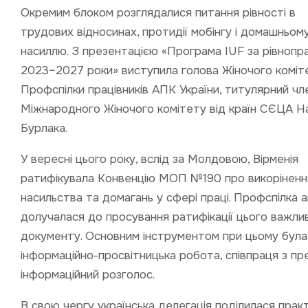
Окремим блоком розглядалися питання рівності в
трудових відносинах, протидії мобінгу і домашньом
насиллю. З презентацією «Програма IUF за рівнопра
2023–2027 роки» виступила голова Жіночого коміт
Профспілки працівників АПК України, титулярний чл
Міжнародного Жіночого комітету від країн СЄЦА Н
Бурлака.
У вересні цього року, вслід за Молдовою, Вірменія
ратифікувала Конвенцію МОП №190 про викоріненн
насильства та домагань у сфері праці. Профспілка 
долучалася до просування ратифікації цього важли
документу. Основним інструментом при цьому була
інформаційно-просвітницька робота, співпраця з п
інформаційний розголос.
В свою чергу українська делегація поділилася прак