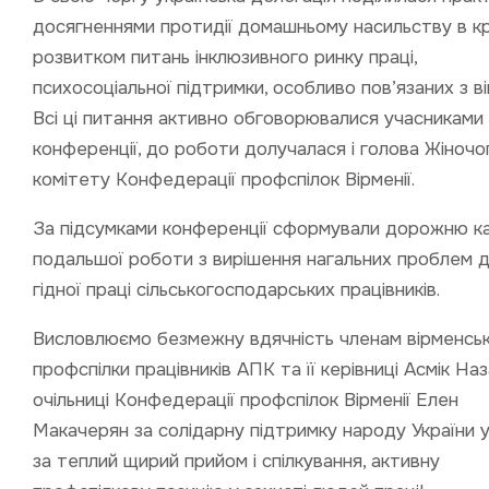
досягненнями протидії домашньому насильству в кра
розвитком питань інклюзивного ринку праці,
психосоціальної підтримки, особливо пов’язаних з в
Всі ці питання активно обговорювалися учасниками
конференції, до роботи долучалася і голова Жіночо
комітету Конфедерації профспілок Вірменії.
За підсумками конференції сформували дорожню к
подальшої роботи з вирішення нагальних проблем 
гідної праці сільськогосподарських працівників.
Висловлюємо безмежну вдячність членам вірменськ
профспілки працівників АПК та її керівниці Асмік На
очільниці Конфедерації профспілок Вірменії Елен
Макачерян за солідарну підтримку народу України у 
за теплий щирий прийом і спілкування, активну