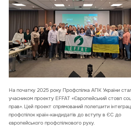
На початку 2025 року Профспілка АПК України ста
учасником проекту EFFAT «Європейський стовп соц
прав». Цей проект спрямований полегшити інтеграц
профспілок країн-кандидатів до вступу в ЄС до
європейського профспілкового руху.