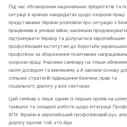
Під час обговорення національних пріоритетів та п
ситуації в країнах-кандидатах щодо охорони праці
представники України розповіли про ситуацію з бе
працівників в умовах війни, закликали продовжувати
підтримувати Україну та долучатися європейським
профспілковим інститутам до боротьби українських
профспілок за збереження позитивних напрацюван
охорони праці. Учасники семінару не тільки обмінял
своїм досвідом та викликами, а й заклали основу дл
спільних стратегій підвищення безпеки, прав та
соціального діалогу у всіх секторах.
Цей семінар є лише одним із перших кроків на шлях
тривалої та складної роботи щодо інтеграції Профс
АПК України в європейський профспілковий рух, ал
дорогу здолає той, хто йде.