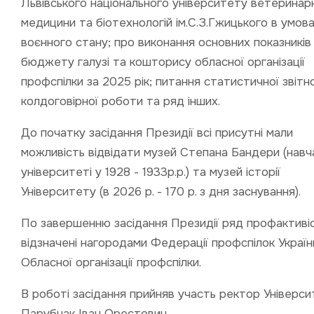
Львівського національного університету ветеринар
медицини та біотехнологій ім.С.З.Гжицького в умов
воєнного стану; про виконання основних показників
бюджету галузі та кошторису обласної організації
профспілки за 2025 рік; питання статистичної звітно
колдоговірної роботи та ряд інших.
До початку засідання Президії всі присутні мали
можливість відвідати музей Степана Бандери (навч
університеті у 1928 - 1933р.р.) та музей історії
Університету (в 2026 р. - 170 р. з дня заснування).
По завершенню засідання Президії ряд профактивіс
відзначені нагородами Федерації профспілок Україн
Обласної організації профспілки.
В роботі засідання прийняв участь ректор Універс
Парубчак Іван Орестович.