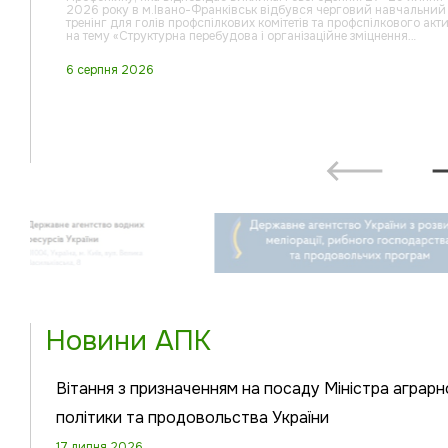
2026 року в м.Івано-Франківськ відбувся черговий навчальний
тренінг для голів профспілкових комітетів та профспілкового акт
на тему «Структурна перебудова і організаційне зміцнення…
6 серпня 2026
Новини АПК
Вітання з призначенням на посаду Міністра аграрн
політики та продовольства України
17 липня 2026